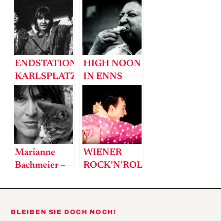
ENDSTATION
HIGH NOON
KARLSPLATZ
IN ENNS
Marianne
WIENER
Bachmeier –
ROCK’N’ROLL
So bin ich
wirklich
BLEIBEN SIE DOCH NOCH!