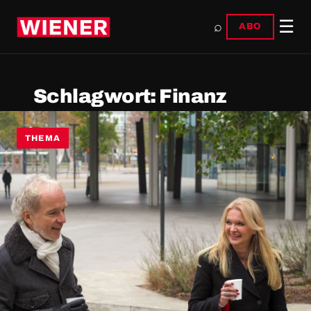
☰
⌕
ABO
Schlagwort:
Finanz
THEMA