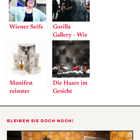
Wiener Seife
Gorilla
Gallery – Wie
aus einem
Duft ein
Erlebnis wird!
Manifest
Die Haare im
reinster
Gesicht
Männlichkeit:
Azzaro Most
Wanted
BLEIBEN SIE DOCH NOCH!