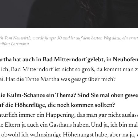
ich Tom Neuwirth, wurde jüngst 30 und ist auf dem besten Weg dazu, ein ernst
imilian Lottmann
tha hat auch in Bad Mitterndorf gelebt, in Neuhofe
ch, Bad Mitterndorf ist nicht so groß, da kommt man 
ei. Hat die Tante Martha was gesagt über mich?
r die Kulm-Schanze ein Thema? Sind Sie mal oben gewe
uf die Höhenflüge, die noch kommen sollten?
ürlich immer ein Happening, das man gar nicht auslass
ne Eltern ja auch ein Gasthaus haben. Und ja, ich bin mal
 obwohl ich wahnsinnige Höhenangst habe, aber na ja, 