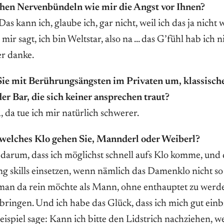
hen Nervenbündeln wie mir die Angst vor Ihnen?
Das kann ich, glaube ich, gar nicht, weil ich das ja nicht 
r sagt, ich bin Weltstar, also na … das G’fühl hab ich ni
er danke.
ie mit Berührungsängsten im Privaten um, klassische 
er Bar, die sich keiner ansprechen traut?
, da tue ich mir natürlich schwerer.
f welches Klo gehen Sie, Mannderl oder Weiberl?
s darum, dass ich möglichst schnell aufs Klo komme, und
ng skills einsetzen, wenn nämlich das Damenklo nicht so 
man da rein möchte als Mann, ohne enthauptet zu werd
nbringen. Und ich habe das Glück, dass ich mich gut ein
ispiel sage: Kann ich bitte den Lidstrich nachziehen, we