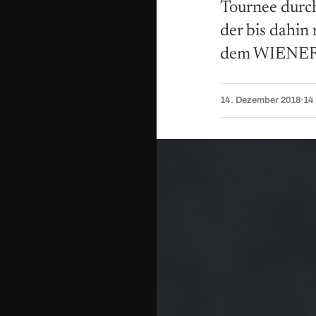
Tournee durch
der bis dahin
dem WIENER e
14. Dezember 2018
·
14 