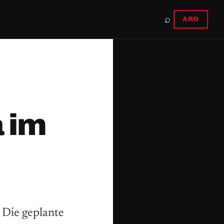
⌕
ABO
 im
 Die geplante