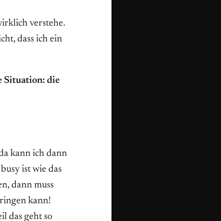
wirklich verstehe.
cht, dass ich ein
Situation: die
 da kann ich dann
busy ist wie das
en, dann muss
bringen kann!
il das geht so