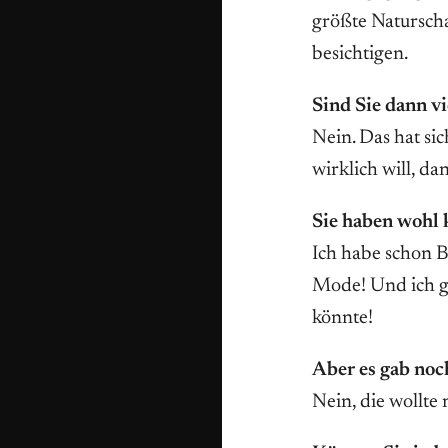
größte Naturscha
besichtigen.
Sind Sie dann v
Nein. Das hat si
wirklich will, da
Sie haben wohl 
Ich habe schon B
Mode! Und ich gl
könnte!
Aber es gab noc
Nein, die wollte