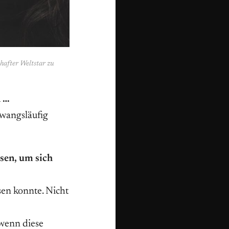
hafter Weltstar zu
n …
zwangsläufig
sen, um sich
en konnte. Nicht
wenn diese