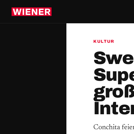
KULTUR
Swee
Supe
gro
Inte
Conchita feie