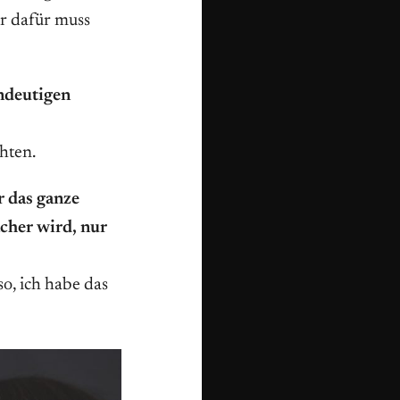
er dafür muss
ndeutigen
chten.
r das ganze
acher wird, nur
so, ich habe das