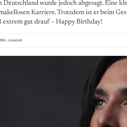
 Deutschland wurde jedoch abgesagt. Eine kle
 makellosen Karriere. Trotzdem ist er beim Ge
xtrem gut drauf – Happy Birthday!
Min. Lesezeit