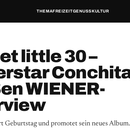
THEMA
FREIZEIT
GENUSS
KULTUR
t little 30 –
rstar Conchita
ßen WIENER-
rview
rt Geburtstag und promotet sein neues Album.