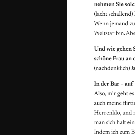
nehmen Sie solc
(lacht schallend) 
Wenn jemand zu mi
Weltstar bin. Ab
Und wie gehen S
schöne Frau an d
(nachdenklich) Ja
In der Bar – au
Also, mir geht e
auch meine flirti
Herrenklo, und 
man sich halt ei
Indem ich zum Be