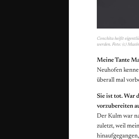
Conchita heißt eigentl
werden. Foto: (c) Max
Meine Tante Mar
Neuhofen kenne i
überall mal vorb
Sie ist tot. Wa
vorzubereiten a
Der Kulm war nat
zuletzt, weil mei
hinaufgegangen,