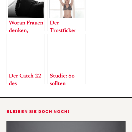
Woran Frauen
Der
denken,
Trostficker –
während sie
Er ist immer
Sex haben
zur Stelle,
wenn die
Stelle frei
wird
Der Catch 22
Studie: So
des
sollten
Beziehungslebens
Männer sein
BLEIBEN SIE DOCH NOCH!