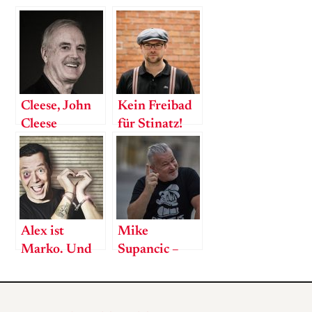
Cleese, John
Kein Freibad
Cleese
für Stinatz!
Alex ist
Mike
Marko. Und
Supancic –
Hans. Und
Ein
Herbert. Und
Kabarettist in
Niki.
4 Akten