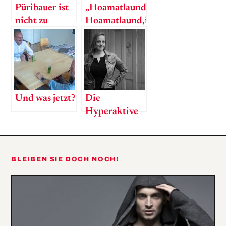
Püribauer ist
„Hoamatlaund,
nicht zu
Hoamatlaund,i
fassen.
han di sooo
gern!“
Und was jetzt?
Die
Hyperaktive
BLEIBEN SIE DOCH NOCH!