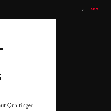
⌕
ABO
–
s
ut Qualtinger