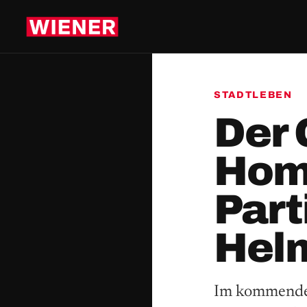
STADTLEBEN
Der
Hom
Par
Helm
Im kommenden