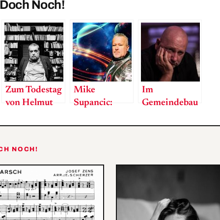
 Doch Noch!
Zum Todestag
Mike
Im
von Helmut
Supancic:
Gemeindebau
Qualtinger:
Erinnerungen
ganz oben
Der
an die
G’Waltinger
Zukunft
OCH NOCH!