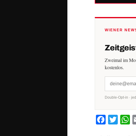
WIENER NEW
Zeitgeis
Zweimal im Mona
kostenlos.
Double-Opt-in · jed
Facebo
Twit
W