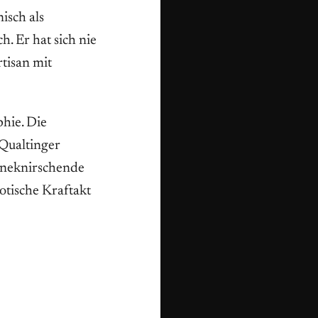
isch als
. Er hat sich nie
tisan mit
hie. Die
 Qualtinger
ähneknirschende
otische Kraftakt