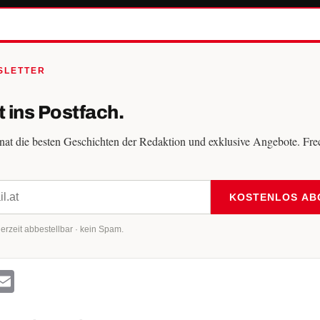
SLETTER
t ins Postfach.
t die besten Geschichten der Redaktion und exklusive Angebote. Frech
KOSTENLOS AB
erzeit abbestellbar · kein Spam.
ok
ter
hatsApp
Email