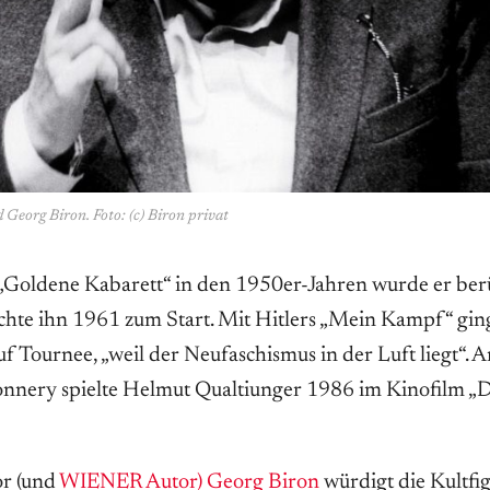
Georg Biron. Foto: (c) Biron privat
 „Goldene Kabarett“ in den 1950er-Jahren wurde er be
chte ihn 1961 zum Start. Mit Hitlers „Mein Kampf“ ging
f Tournee, „weil der Neufaschismus in der Luft liegt“. A
onnery spielte Helmut Qualtiunger 1986 im Kinofilm „
r (und
WIENER Autor) Georg Biron
würdigt die Kultfi