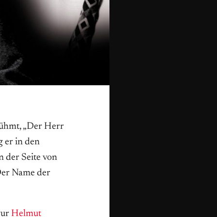
rühmt, „Der Herr
 er in den
n der Seite von
Der Name der
gur
Helmut