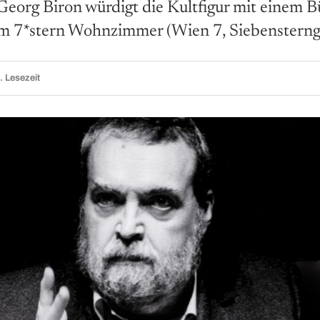
Georg Biron würdigt die Kultfigur mit einem
im 7*stern Wohnzimmer (Wien 7, Siebensterng
. Lesezeit