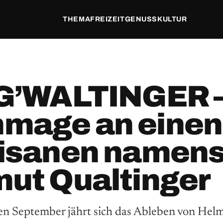
THEMA
FREIZEIT
GENUSS
KULTUR
 G’WALTINGER 
mage an einen
tisanen namen
ut Qualtinger
 September jährt sich das Ableben von Helm