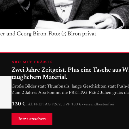
r und Georg Biron. Foto: (c) Biron privat
ABO MIT PRÄMIE
Zwei Jahre Zeitgeist. Plus eine Tasche aus W
tauglichem Material.
Große Bilder statt Thumbnails, lange Geschichten statt Push-
Zum 2-Jahres-Abo kommt die FREITAG F262 Julien gratis da
120 €
inkl. FREITAG F262, UVP 180 € · versandkostenfrei
Jetzt ansehen