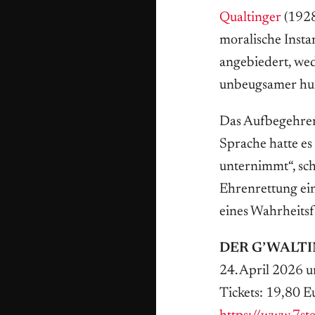
Qualtinger
(1928
moralische Insta
angebiedert, wed
unbeugsamer hum
Das Aufbegehren 
Sprache hatte es
unternimmt“, sch
Ehrenrettung ein
eines Wahrheitsf
DER G’WALTI
24. April 2026 
Tickets: 19,80 E