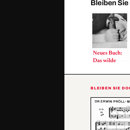
Bleiben Sie
Neues Buch:
Das wilde
Leben des
Udo Proksch
BLEIBEN SIE D