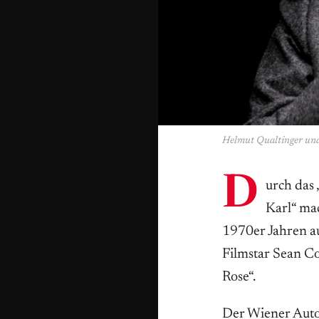
Helmut Qualtinger und 
D
urch das
Karl“ ma
1970er Jahren au
Filmstar Sean C
Rose“.
Der Wiener Auto