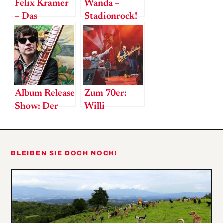
Felix Kramer
Wanda –
– Das
Stadionrock!
Raunzerte des
neuen
Austropop
Album Release
Zum 70er:
Show: Der
Willi
Nino aus Wien
Resetarits live
tourt mit
Nino aus Wien
BLEIBEN SIE DOCH NOCH!