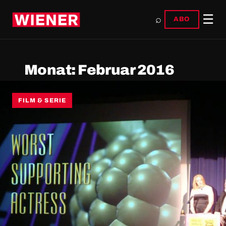
☰
⌕
ABO
Monat:
Februar 2016
FILM & SERIE