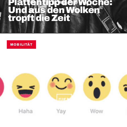
Plattentipp der Woche:
Und aus den Wolken
tropft die Zeit
MOBILITÄT