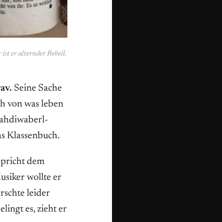
st er alternder Rebell.
av.
Seine Sache
uch von was leben
rahdiwaberl-
as Klassenbuch.
spricht dem
usiker wollte er
schte leider
lingt es, zieht er