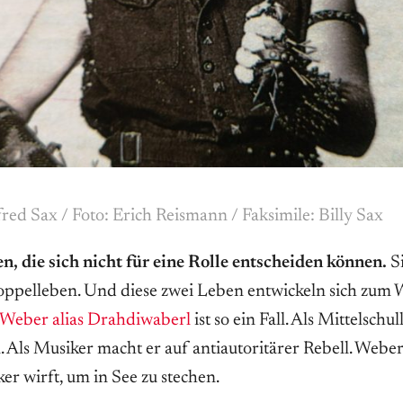
red Sax / Foto: Erich Reismann / Faksimile: Billy Sax
, die sich nicht für eine Rolle entscheiden können.
Si
oppelleben. Und diese zwei Leben entwickeln sich zum 
 Weber alias Drahdiwaberl
ist so ein Fall. Als Mittelschul
 Als Musiker macht er auf antiautoritärer Rebell. Weber 
er wirft, um in See zu stechen.