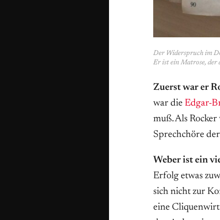
Der Widerspruch im Dop
Er ist ein Matrose, der
Zuerst war er Ro
war die
Edgar-B
muß. Als Rocker 
Sprechchöre der 
Weber ist ein v
Erfolg etwas zuwi
sich nicht zur K
eine Cliquenwirts