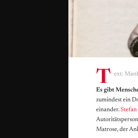
T
ext: Manf
Es gibt Menschen
zumindest ein D
einander.
Stefan
Autoritätsperson.
Matrose, der Ank