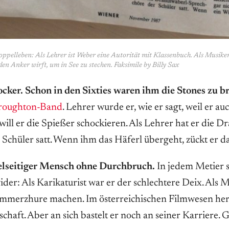
pelleben: Als Lehrer ist Weber eine Autorität mit Klassenbuch. Als Musiker i
 den Anker wirft, um in See zu stechen. Faksimile by Billy Sax
cker. Schon in den Sixties waren ihm die Stones zu br
roughton-Band
. Lehrer wurde er, wie er sagt, weil er a
will er die Spießer schockieren. Als Lehrer hat er die D
Schüler satt. Wenn ihm das Häferl übergeht, zückt er d
ielseitiger Mensch ohne Durchbruch.
In jedem Metier 
der: Als Karikaturist war er der schlechtere Deix. Als M
ommerzhure machen. Im österreichischen Filmwesen herr
chaft. Aber an sich bastelt er noch an seiner Karriere. Ge