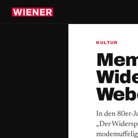
KULTUR
Memo
Wide
Web
In den 80er-
„Der Widerspr
modemuffelige