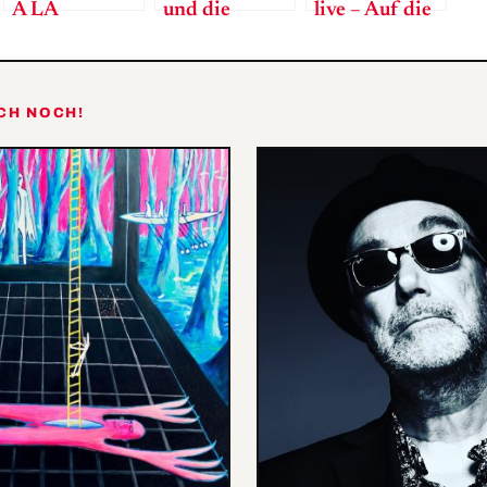
À LA
und die
live – Auf die
#WIE409
Frauen
lässige Tour
rein in den
Kommerz
OCH NOCH!