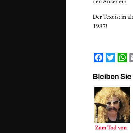
den Anker ein.
Der Text ist in 
1987!
Facebo
Twit
W
Bleiben Sie
Zum Tod von