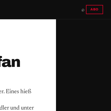
⌕
ABO
fan
. Eines hieß
dler und unter