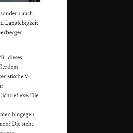
, sondern auch
nd Langlebigkeit
nerberger-
für dieses
ußerdem
eristische V-
ar
ichtreflexe. Die
ahmen hingegen
men? Die steht