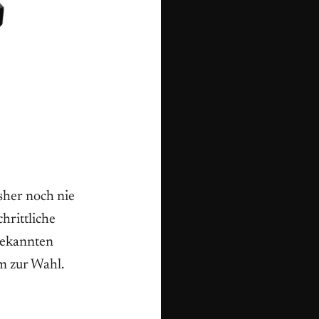
sher noch nie
hrittliche
­bekannten
um zur Wahl.