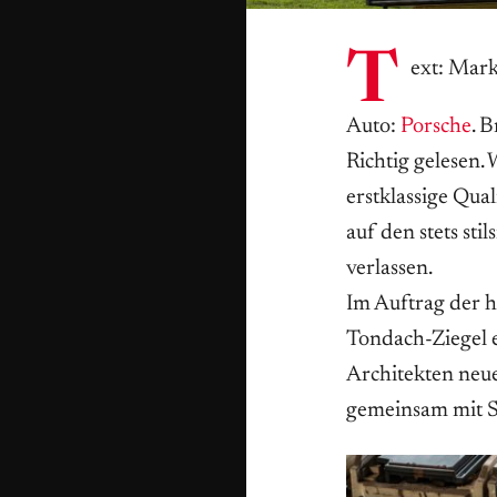
T
ext: Mar
Auto:
Porsche
. 
Richtig gelesen.
erstklassige Qual
auf den stets sti
verlassen.
Im Auftrag der 
Tondach-Ziegel 
Architekten neue
gemeinsam mit St