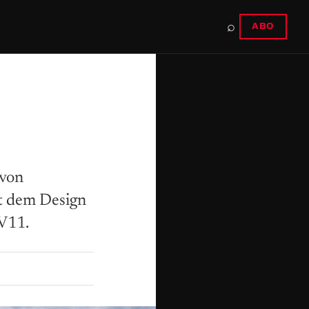
⌕
ABO
 von
it dem Design
 V11.