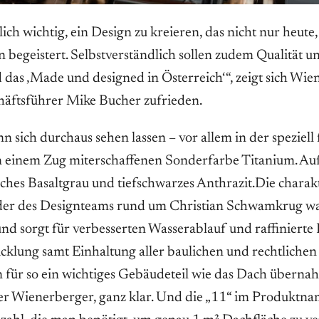
ich wichtig, ein Design zu kreieren, das nicht nur heute
n begeistert. Selbstverständlich sollen zudem Qualität u
das ‚Made und designed in Österreich‘“, zeigt sich ­Wie
äftsführer Mike Bucher ­zufrieden.
 sich durchaus sehen lassen – vor allem in der speziell 
in einem Zug miterschaffenen Sonderfarbe Titanium. A
isches Basaltgrau und tiefschwarzes Anthrazit.Die charakt
der des Designteams rund um Christian Schwamkrug w
 sorgt für verbesserten Wasserablauf und raffinierte L
cklung samt Einhaltung aller baulichen und rechtlichen
 für so ein wichtiges Gebäudeteil wie das Dach übern
er Wienerberger, ganz klar. Und die „11“ im Produktna