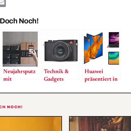
ok
ter
hatsApp
Email
 Doch Noch!
Neujahrsputz
Technik &
Huawei
mit
Gadgets
präsentiert in
Durchblick –
Wien seine
Das digitale
neuesten
Ordnungssystem
Innovationen
OCH NOCH!
Quick Peek