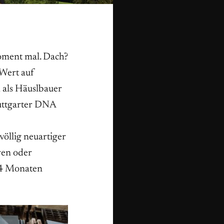
Moment mal. Dach?
 Wert auf
h als Häuslbauer
tuttgarter DNA
öllig neuartiger
ren oder
 14 Monaten