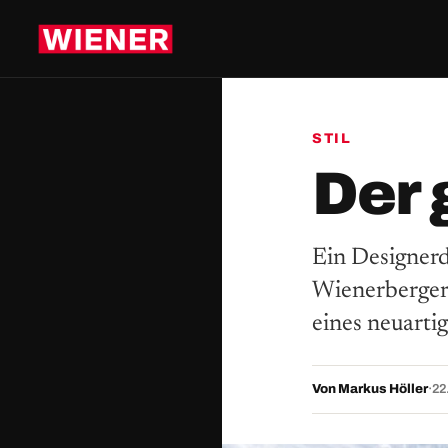
STIL
Der 
Ein Designerd
Wienerberger,
eines neuarti
Von Markus Höller
·
22