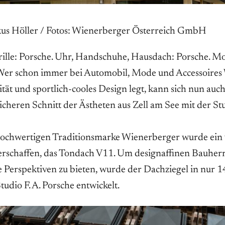
kus Höller / Fotos: Wienerberger Österreich GmbH
Brille: Porsche. Uhr, Handschuhe, Hausdach: Porsche. 
 Wer schon immer bei Automobil, Mode und Accessoires
ität und sportlich-cooles Design legt, kann sich nun auc
lsicheren Schnitt der Ästheten aus Zell am See mit der S
hochwertigen Traditionsmarke Wienerberger wurde ein v
erschaffen, das Tondach V11. Um designaffinen Bauher
 Perspektiven zu bieten, wurde der Dachziegel in nur
udio F. A. Porsche entwickelt.