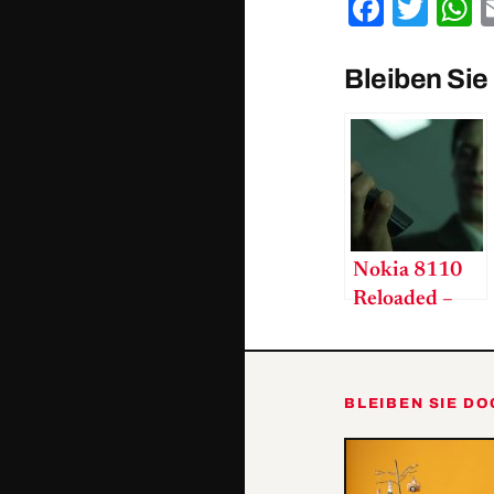
Facebo
Twit
W
Bleiben Sie
Nokia 8110
Reloaded –
Comeback der
Matrix-
Banane
BLEIBEN SIE D