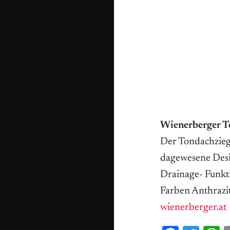
Wienerberger 
Der Tondachziege
dagewesene Desig
Drainage- Funkti
Farben Anthrazit
wienerberger.at