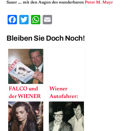
Sauer …. mit den Augen des wunderbaren
Peter M. Mayr
Facebook
Twitter
WhatsApp
Email
Bleiben Sie Doch Noch!
FALCO und
Wiener
der WIENER
Autofahrer:
– ein
Die „besseren
romantischer
Verlierer“
Paarlauf