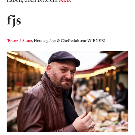
haben, doch bitte ein
Abo
.
fjs
(
Franz J. Sauer
, Herausgeber & Chefredakteur WIENER)