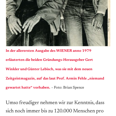
In der allerersten Ausgabe des WIENER anno 1979
erläuterten die beiden Gründungs-Herausgeber Gert
Winkler und Günter Lebisch, was sie mit dem neuen
Zeitgeistmagazin, auf das laut Prof. Armin Fehle „niemand
gewartet hatte“ vorhaben.
– Foto: Brian Spence
Umso freudiger nehmen wir zur Kenntnis, dass
sich noch immer bis zu 120.000 Menschen pro