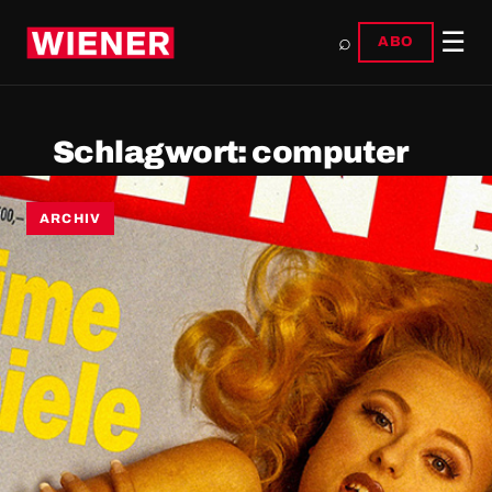
☰
⌕
ABO
Schlagwort:
computer
ARCHIV