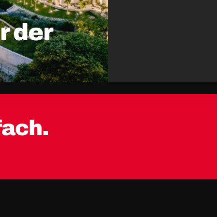
r der
fach.