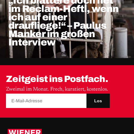
„Ich blättere doch net
im Reclam-Heftl, wenn
ich auf einer
draufliege!“ – Paulus
Manker im großen
Interview
Zeitgeist ins Postfach.
Zweimal im Monat. Frech, kuratiert, kostenlos.
Los