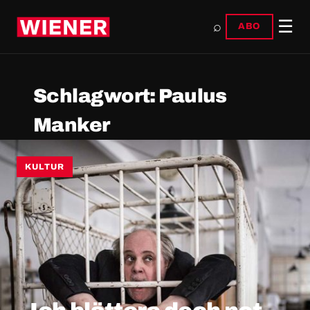
☰
⌕
ABO
Schlagwort:
Paulus
Manker
KULTUR