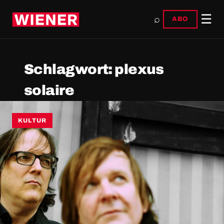
☰
⌕
ABO
Schlagwort:
plexus
solaire
KULTUR