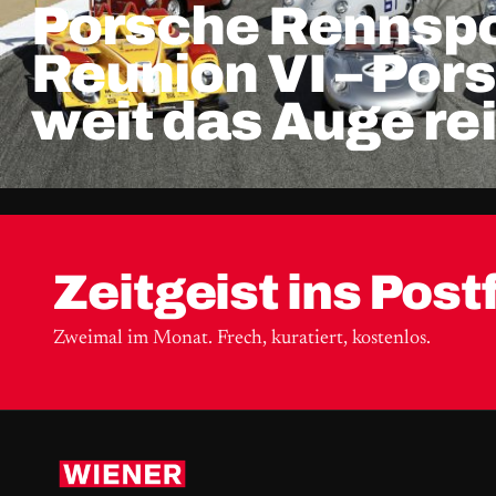
Porsche Rennspo
Reunion VI – Por
weit das Auge re
Zeitgeist ins Post
Zweimal im Monat. Frech, kuratiert, kostenlos.