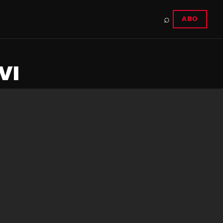
⌕
ABO
VI