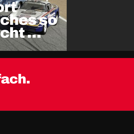
rt
sches so
icht …
fach.