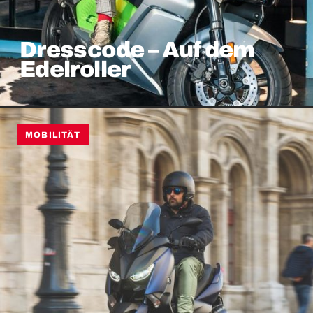
Dresscode – Auf dem
Edelroller
MOBILITÄT