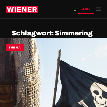
☰
⌕
ABO
Schlagwort:
Simmering
THEMA