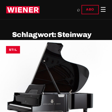
☰
⌕
ABO
Schlagwort:
Steinway
STIL