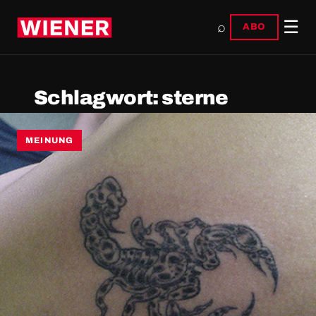
☰
⌕
ABO
Schlagwort:
sterne
MEINUNG