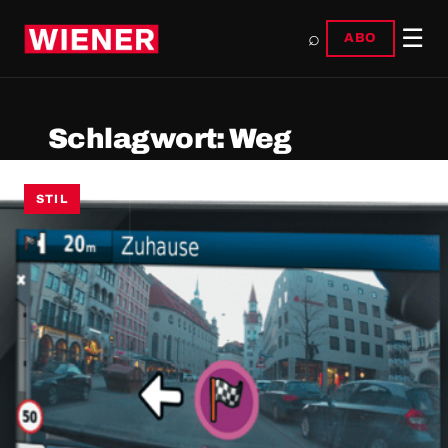
☰
⌕
ABO
Schlagwort:
Weg
STIL