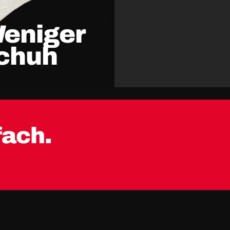
Weniger
Schuh
fach.