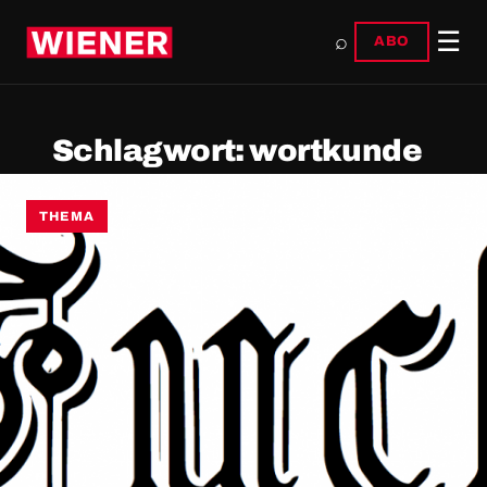
☰
⌕
ABO
Schlagwort:
wortkunde
THEMA