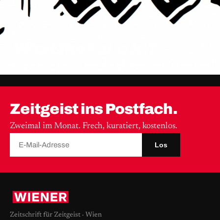
What the F.u.c.k.?
Zeitgeist ins Postfach.
Zweimal im Monat. Frech, kuratiert, kostenlos.
Los
Zeitschrift für Zeitgeist · Wien