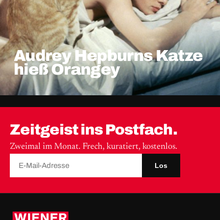
Audrey Hepburns Katze
hieß Orangey
Zeitgeist ins Postfach.
Zweimal im Monat. Frech, kuratiert, kostenlos.
Los