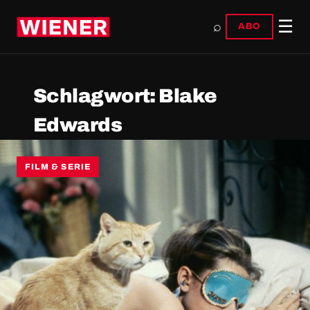
☰
⌕
ABO
Schlagwort:
Blake
Edwards
FILM & SERIE