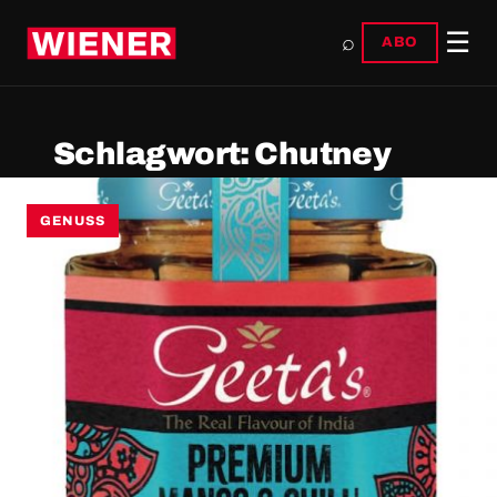
☰
⌕
ABO
Schlagwort:
Chutney
GENUSS