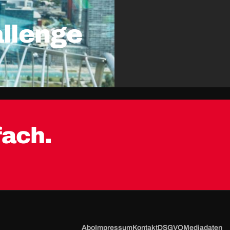
llenge
fach.
Abo
Impressum
Kontakt
DSGVO
Mediadaten