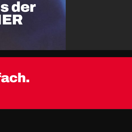
s der
NER
fach.