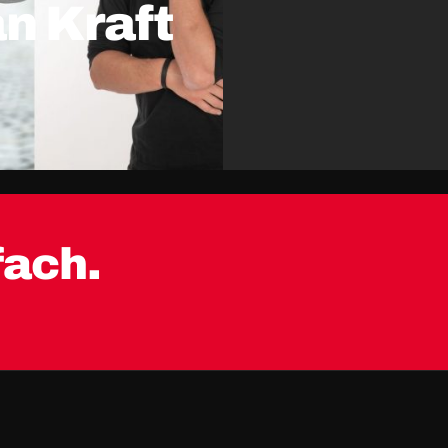
n Kraft
fach.