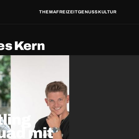
THEMA
FREIZEIT
GENUSS
KULTUR
es Kern
tling
uad mit