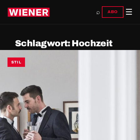
☰
⌕
ABO
Schlagwort:
Hochzeit
STIL