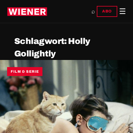
☰
⌕
ABO
Schlagwort:
Holly
Gollightly
FILM & SERIE