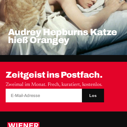
Audrey Hepburns Katze
hieß Orangey
Zeitgeist ins Postfach.
Zweimal im Monat. Frech, kuratiert, kostenlos.
Los