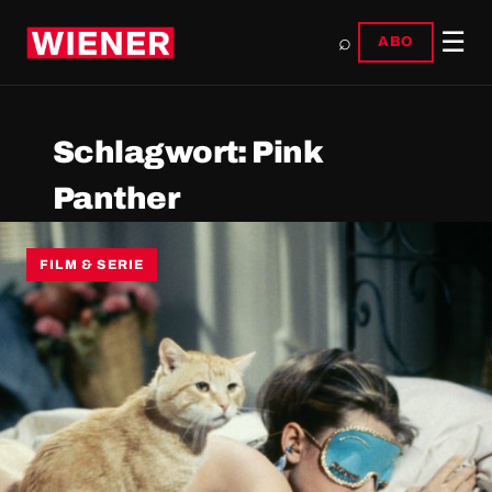
☰
⌕
ABO
Schlagwort:
Pink
Panther
FILM & SERIE