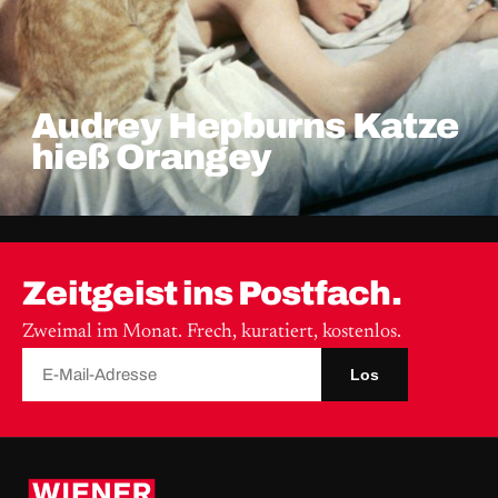
Audrey Hepburns Katze
hieß Orangey
Zeitgeist ins Postfach.
Zweimal im Monat. Frech, kuratiert, kostenlos.
Los