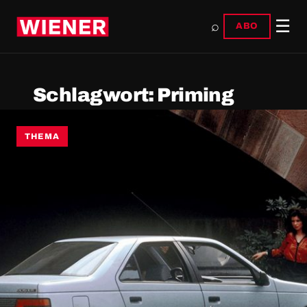
☰
⌕
ABO
Schlagwort:
Priming
THEMA