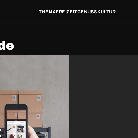
THEMA
FREIZEIT
GENUSS
KULTUR
de
t