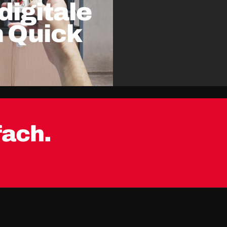
digitale
 Quick
fach.