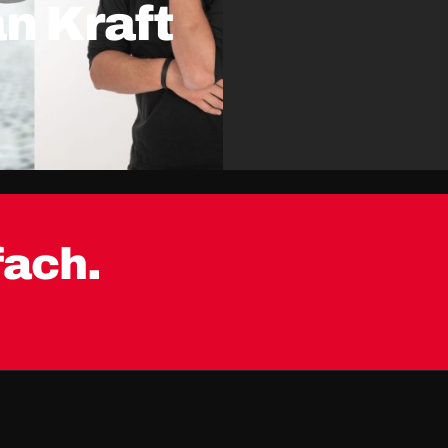
n Kraft
fach.