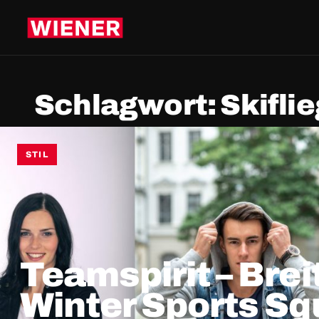
Schlagwort:
Skifli
STIL
Teamspirit – Brei
Winter Sports Sq