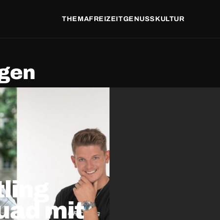
THEMA
FREIZEIT
GENUSS
KULTUR
egen
tling
uad mit