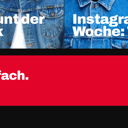
nt der
Instagr
k
Woche:
fach.