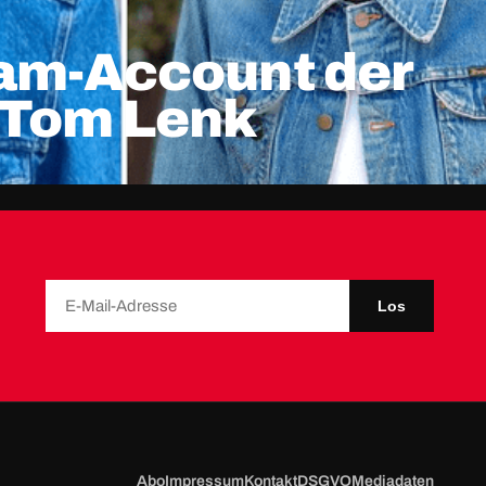
am-Account der
 Tom Lenk
Los
Abo
Impressum
Kontakt
DSGVO
Mediadaten