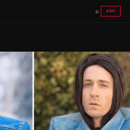
⌕
ABO