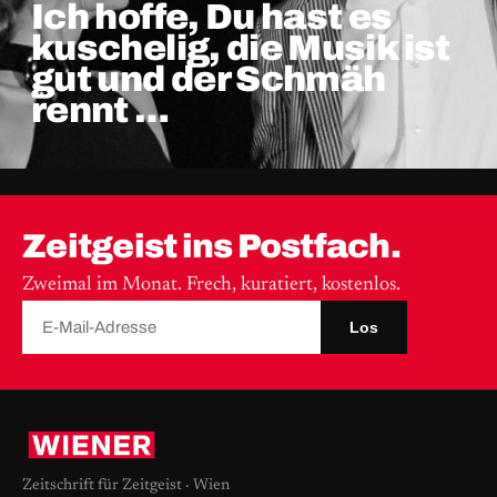
Ich hoffe, Du hast es
kuschelig, die Musik ist
gut und der Schmäh
rennt …
Zeitgeist ins Postfach.
Zweimal im Monat. Frech, kuratiert, kostenlos.
Los
Zeitschrift für Zeitgeist · Wien