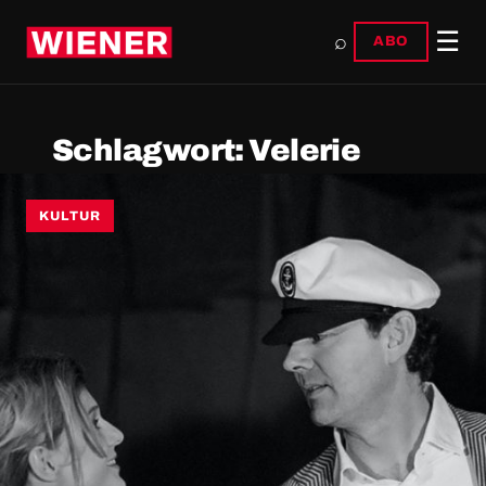
☰
⌕
ABO
Schlagwort:
Velerie
KULTUR