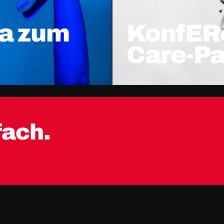
ka zum
KonfER
Care-P
fach.