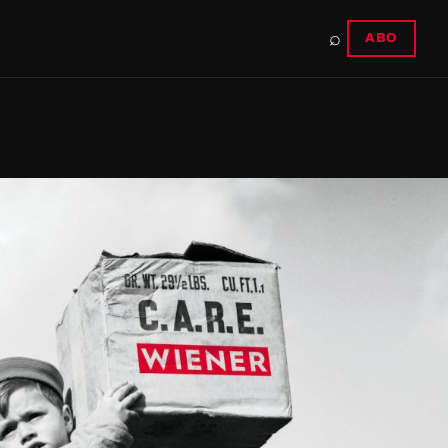
⌕
ABO