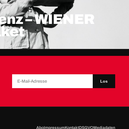
enz – WIENER
aket
Los
Abo
Impressum
Kontakt
DSGVO
Mediadaten