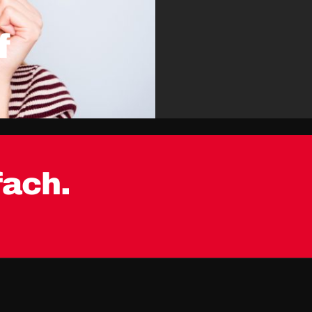
f
fach.