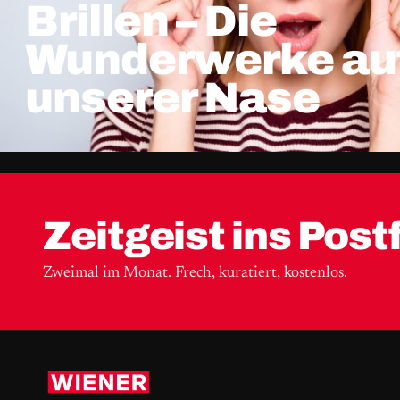
Brillen – Die
Wunderwerke au
unserer Nase
Zeitgeist ins Post
Zweimal im Monat. Frech, kuratiert, kostenlos.