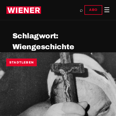
☰
⌕
ABO
Schlagwort:
Wiengeschichte
STADTLEBEN