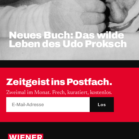
Neues Buch: Das wilde
Leben des Udo Proksch
Zeitgeist ins Postfach.
Zweimal im Monat. Frech, kuratiert, kostenlos.
Los