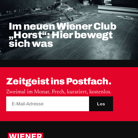
Im neuen Wiener Club
„Horst“: Hier bewegt
sich was
Zeitgeist ins Postfach.
Zweimal im Monat. Frech, kuratiert, kostenlos.
Los