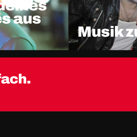
 deines
es aus
Musik z
fach.