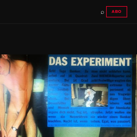
⌕
ABO