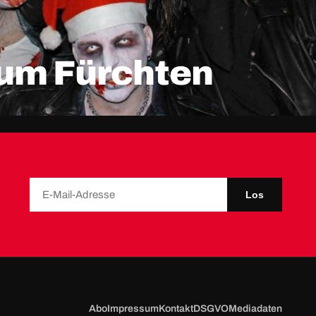
um Fürchten
Los
Abo
Impressum
Kontakt
DSGVO
Mediadaten