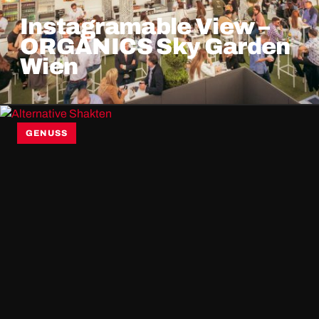
Instagramable View –
ORGANICS Sky Garden
Wien
GENUSS