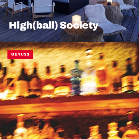
High(ball) Society
GENUSS