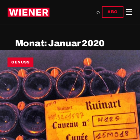
☰
⌕
ABO
Monat:
Januar 2020
GENUSS